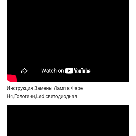
Инструкция Замены Ламп в Фаре
H4,Гологенн,Led,светодиодная