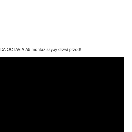
DA OCTAVIA A5 montaz szyby drzwi przod!