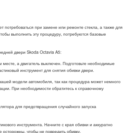
ет потребоваться при замене или ремонте стекла, а также для
Чтобы выполнить эту процедуру, потребуются базовые
редней двери Skoda Octavia A5:
ом месте, а двигатель выключен. Подготовьте необходимые
астиковый инструмент для снятия обивки двери.
вашей модели автомобиля, так как процедура может немного
кации. При необходимости обратитесь к справочному
лятора для предотвращения случайного запуска
икового инструмента. Начните с края обивки и аккуратно
е осторожны, чтобы не повредить обивку.