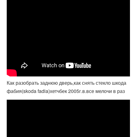
Как разобрать заднюю дверь,как снять стекло шкода
фабия(skoda fadia)хетчбек 2005г.в.все мелочи в раз