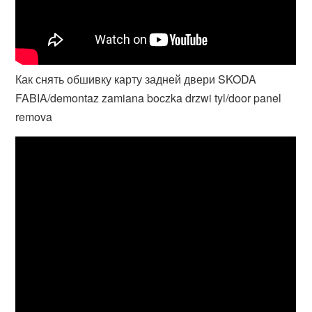
Как снять обшивку карту задней двери SKODA
FABIA/demontaz zamiana boczka drzwi tyl/door panel
remova