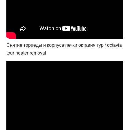
Снятие торпеды и корпуса печки октавия тур / octavia
tour heater removal