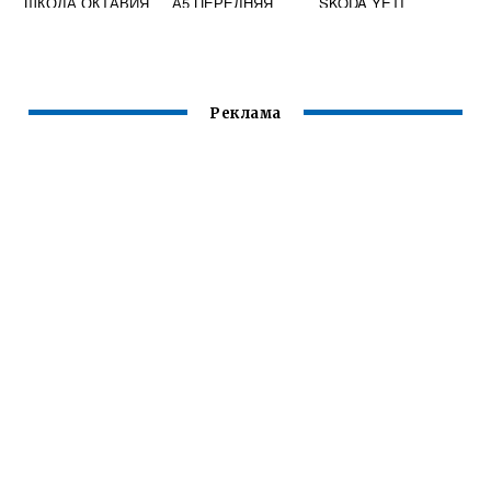
ШКОДА ОКТАВИЯ
А5 ПЕРЕДНЯЯ
SKODA YETI
А7
Реклама