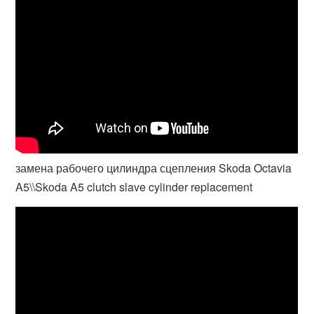
замена рабочего цилиндра сцепления Skoda Octavia
A5\\Skoda A5 clutch slave cylinder replacement