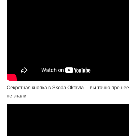
Секретная кнопка в Skoda Oktavia —вы точно про нее
не знали!