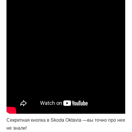
Секретная кнопка в Skoda Oktavia —вы точно про нее
не знали!