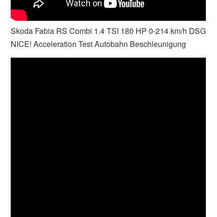
Skoda Fabia RS Combi 1.4 TSI 180 HP 0-214 km/h DSG
NICE! Acceleration Test Autobahn Beschleunigung