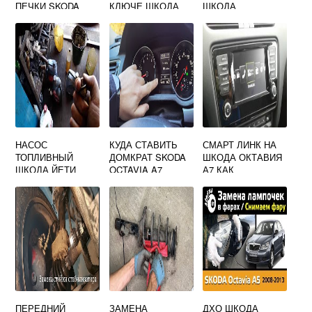
ПЕЧКИ SKODA
КЛЮЧЕ ШКОДА
ШКОДА
OCTAVIA A5
РУМСТЕР
НАСОС
КУДА СТАВИТЬ
СМАРТ ЛИНК НА
ТОПЛИВНЫЙ
ДОМКРАТ SKODA
ШКОДА ОКТАВИЯ
ШКОДА ЙЕТИ
OCTAVIA A7
А7 КАК
АКТИВИРОВАТЬ
ПЕРЕДНИЙ
ЗАМЕНА
ДХО ШКОДА