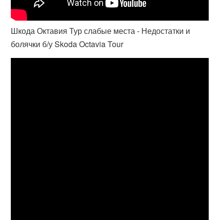
Шкода Октавия Тур слабые места - Недостатки и
болячки б/у Skoda Octavia Tour